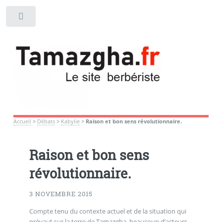
Toggle
Accueil
>
Débats
>
Kabylie
>
Raison et bon sens révolutionnaire.
Raison et bon sens
révolutionnaire.
3 NOVEMBRE 2015
Compte tenu du contexte actuel et de la situation qui
prévaut sur la terre de Tamazgha, beaucoup d’acteurs