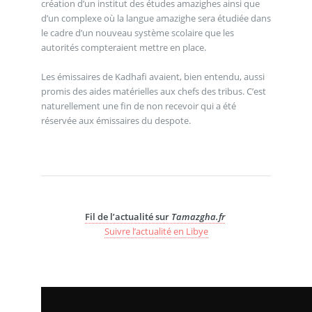
création d’un institut des études amazighes ainsi que
d’un complexe où la langue amazighe sera étudiée dans
le cadre d’un nouveau système scolaire que les
autorités compteraient mettre en place.
Les émissaires de Kadhafi avaient, bien entendu, aussi
promis des aides matérielles aux chefs des tribus. C’est
naturellement une fin de non recevoir qui a été
réservée aux émissaires du despote.
Fil de l’actualité sur
Tamazgha.fr
Suivre l’actualité en Libye