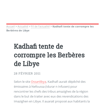
Accueil
>
Actualité
>
Fil de l’actualité
>
Kadhafi tente de corrompre les
Berbères de Libye
Kadhafi tente de
corrompre les Berbères
de Libye
28 FÉVRIER 2011
Selon le site
Ossanlibya
, Kadhafi aurait dépêché des
émissaires à Nefoussa (Idurar n Infusen) pour
rencontrer les chefs des tribus amazighes de la région
dans le but de traiter avec eux des revendications des
Imazighen en Libye. Il auarait proposé aux habitants la