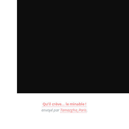
Qu’il crève... le minable !
envoyé par
Tamazgha_Paris
.