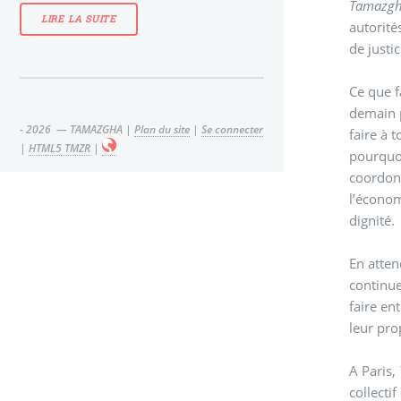
Tamazg
LIRE LA SUITE
autorité
de justi
Ce que fa
demain plus violement
- 2026 — TAMAZGHA |
Plan du site
|
Se connecter
faire à 
|
HTML5 TMZR
|
pourquoi
coordonn
l’économ
dignité.
En atte
continue
faire en
leur pro
A Paris,
collecti