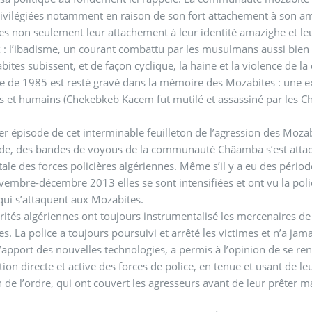
rivilégiées notamment en raison de son fort attachement à son am
s non seulement leur attachement à leur identité amazighe et leur
x : l’ibadisme, un courant combattu par les musulmans aussi bien s
bites subissent, et de façon cyclique, la haine et la violence d
e de 1985 est resté gravé dans la mémoire des Mozabites : une ex
s et humains (Chekebkeb Kacem fut mutilé et assassiné par les 
er épisode de cet interminable feuilleton de l’agression des M
 des bandes de voyous de la communauté Châamba s’est attaquée aux biens des Mozabites
tale des forces policières algériennes. Même s’il y a eu des périod
vembre-décembre 2013 elles se sont intensifiées et ont vu la pol
ui s’attaquent aux Mozabites.
rités algériennes ont toujours instrumentalisé les mercenaires 
s. La police a toujours poursuivi et arrêté les victimes et n’a jama
l’apport des nouvelles technologies, a permis à l’opinion de se r
ation directe et active des forces de police, en tenue et usant de l
maintien de l’ordre, qui ont couvert les agresseurs avant de leur prête