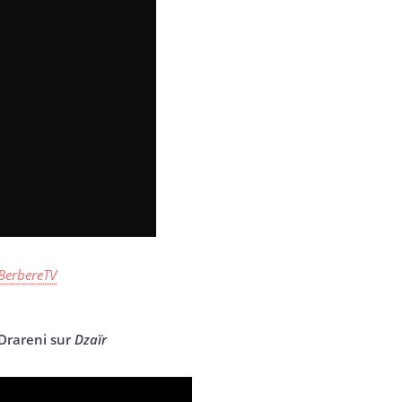
BerbereTV
Drareni sur
Dzaïr