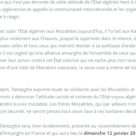
ha
qui n’est pas étonnée de cette attitude de l’État algérien tient 
s algériennes et appelle la communauté internationale et les orga
ce à réagir.
it subir l’Etat algérien aux Mozabites aujourd’hui, il l’a fait aux Ka
 aux Chaouis, jusque-là opprimés dans le silence, et autres communautés amazighes et continuera à le
toutes celles et tous ceux qui oseront résister à sa politique d’arab
 il est urgent qu’une alliance amazighe de l’ensemble de ceux qui 
er leur action contre cet État colonial qui ne cache plus son rac
ie d’une lutte de libération nationale, la seule voie à même de lu
ndant,
Tamazgha
exprime toute sa solidarité avec les Mozabites et 
rons à dénoncer l’attitude raciste et violente du l’Etat-voyou alg
tendre la voix mozabite. Les frères Mozabites, qui par ailleurs n’
pre sécurité, ne seront jamais tous seuls face à ces barbares déci
Tamazgha
sera, bien évidemment, présente au rassemblement de s
f d’Amazighs en France et qui aura lieu le
dimanche 12 janvier 201