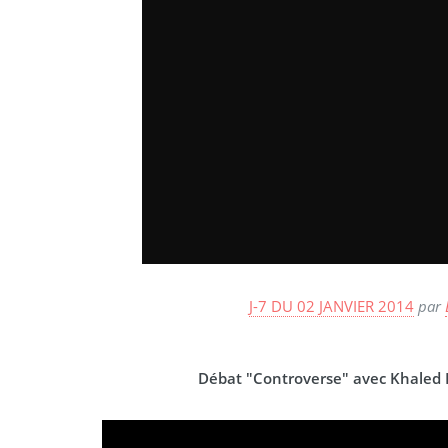
J-7 DU 02 JANVIER 2014
par
Débat "Controverse" avec Khaled 