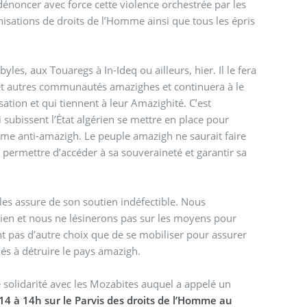
à dénoncer avec force cette violence orchestrée par les
nisations de droits de l’Homme ainsi que tous les épris
byles, aux Touaregs à In-Ideq ou ailleurs, hier. Il le fera
isation et qui tiennent à leur Amazighité. C’est
subissent l’État algérien se mettre en place pour
isme anti-amazigh. Le peuple amazigh ne saurait faire
i permettre d’accéder à sa souveraineté et garantir sa
les assure de son soutien indéfectible. Nous
érien et nous ne lésinerons pas sur les moyens pour
ont pas d’autre choix que de se mobiliser pour assurer
dés à détruire le pays amazigh.
olidarité avec les Mozabites auquel a appelé un
4 à 14h sur le Parvis des droits de l’Homme au