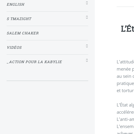
ENGLISH
S TMAZIGHT
L’É
SALEM CHAKER
VIDÉOS
L’attitu
_ACTION POUR LA KABYLIE
menée pa
au sein de la direct
pratique
et tortur
L’État a
accélére
L’anti-a
L’ensemb
achever 