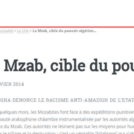
Actualité
>
La Une
>
Le Mzab, cible du pouvoir algérien...
 Mzab, cible du pou
VIER 2014
GHA DÉNONCE LE RACISME ANTI-AMAZIGH DE L’ETAT
uelques mois, les Mozabites font face à des expéditions punitiv
té arabophone châambie instrumentalisée par les autorités algér
 du Mzab. Ces autorités ne lésinent pas sur les moyens pour humi
 le pillage et la destruction : c’est un véritable "hilalisme" qui s’