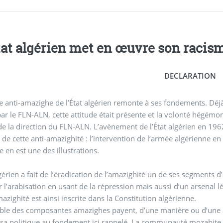
tat algérien met en œuvre son racis
DECLARATION
de anti-amazighe de l’État algérien remonte à ses fondements. Déjà
r le FLN-ALN, cette attitude était présente et la volonté hégémon
ion du FLN-ALN. L’avènement de l’État algérien en 1962 était naturellement accompagné de la mise en
 de cette anti-amazighité : l’intervention de l’armée algérienne e
e en est une des illustrations.
lgérien a fait de l’éradication de l’amazighité un de ses segments
r l’arabisation en usant de la répression mais aussi d’un arsenal 
mazighité est ainsi inscrite dans la Constitution algérienne.
le des composantes amazighes payent, d’une manière ou d’une autr
sa politique au fondement ici rappelé. La communauté mozabite ne 