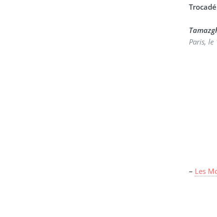
Trocadé
Tamazg
Paris, le
–
Les Mo