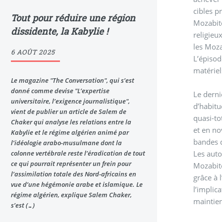
cibles p
Tout pour réduire une région
Mozabite
dissidente, la Kabylie !
religieu
les Moza
6 AOÛT 2025
L’épisod
matériel
Le magazine "The Conversation", qui s’est
donné comme devise "L’expertise
Le derni
universitaire, l’exigence journalistique",
d’habitude,
vient de publier un article de Salem de
quasi-to
Chaker qui analyse les relations entre la
et en no
Kabylie et le régime algérien animé par
bandes q
l’idéologie arabo-musulmane dont la
Les auto
colonne vertébrale reste l’éradication de tout
ce qui pourrait représenter un frein pour
Mozabite
l’assimilation totale des Nord-africains en
grâce à 
vue d’une hégémonie arabe et islamique. Le
l’implic
régime algérien, explique Salem Chaker,
s’est (…)