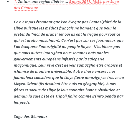
1.
Zintan, une région libérée...,
8 mars 2011, 14:54
,
par
Saga
des Gémeaux
Ce n’est pas étonnant que l’on évoque pas l’amazighité de la
Libye puisque les médias français ne bandent que pour le
prétendu "monde arabe" (et oui ils ont la trique pour tout ce
qui est arabo-musulman). Ce n’est pas sur ces journaleux que
l’on évoquera l’amazighité du peuple libyen. N’oublions pas
que nous autres Imazighen nous sommes haïs par les
gouvernements européens infestés par la saloperie
maçonnique. Leur rêve c’est de voir Tamazgha être arabisé et
islamisé de manière irréversible. Autre chose encore : nos
journaleux considère que la Libye (terre amazigh) se trouve au
Moyen-Orient (Ils devaient être nuls en géographie). A nos
frères et soeurs de Libye je leur souhaite bonne révolution et
demain la sale bête de Tripoli finira comme Bénito pendu par
les pieds.
Saga des Gémeaux