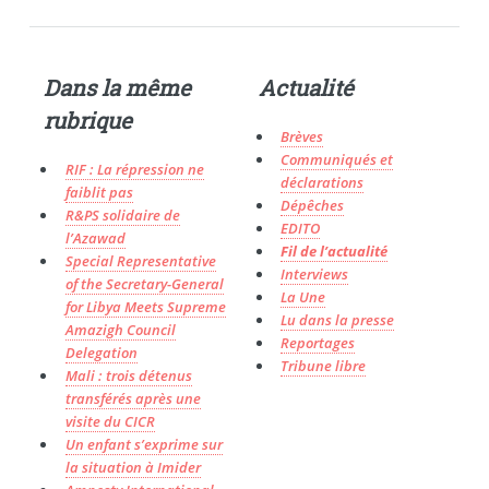
Dans la même
Actualité
rubrique
Brèves
Communiqués et
RIF : La répression ne
déclarations
faiblit pas
Dépêches
R&PS solidaire de
EDITO
l’Azawad
Fil de l’actualité
Special Representative
Interviews
of the Secretary-General
La Une
for Libya Meets Supreme
Lu dans la presse
Amazigh Council
Reportages
Delegation
Tribune libre
Mali : trois détenus
transférés après une
visite du CICR
Un enfant s’exprime sur
la situation à Imider