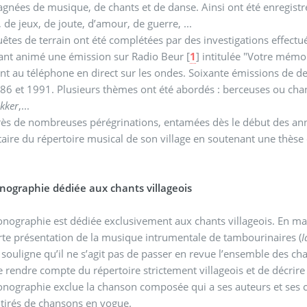
nées de musique, de chants et de danse. Ainsi ont été enregistrés
 de jeux, de joute, d’amour, de guerre, ...
êtes de terrain ont été complétées par des investigations effectué
yant animé une émission sur Radio Beur
[
1
]
intitulée "Votre mémo
nt au téléphone en direct sur les ondes. Soixante émissions de d
86 et 1991. Plusieurs thèmes ont été abordés : berceuses ou cha
kker
,...
rès de nombreuses pérégrinations, entamées dès le début des an
taire du répertoire musical de son village en soutenant une thès
ographie dédiée aux chants villageois
nographie est dédiée exclusivement aux chants villageois. En marg
te présentation de la musique intrumentale de tambourinaires (
I
 souligne qu’il ne s’agit pas de passer en revue l’ensemble des ch
e rendre compte du répertoire strictement villageois et de décrire s
nographie exclue la chanson composée qui a ses auteurs et ses 
 tirés de chansons en vogue.