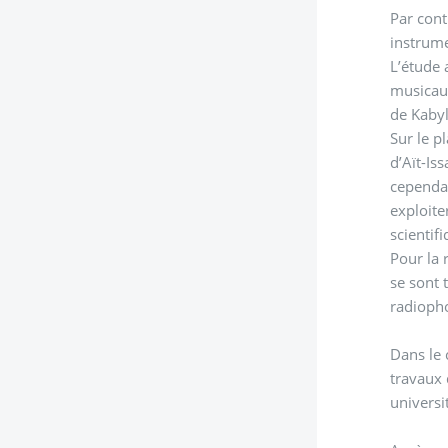
Par cont
instrume
L’étude 
musicaux
de Kabyl
Sur le p
d’Aït-Is
cependan
exploite
scientif
Pour la réa
se sont 
radioph
Dans le 
travaux 
universi