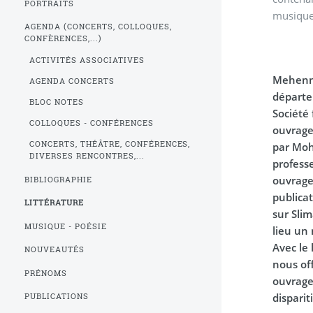
PORTRAITS
musique
AGENDA (CONCERTS, COLLOQUES,
CONFÈRENCES,...)
ACTIVITÉS ASSOCIATIVES
Mehenna
AGENDA CONCERTS
départe
BLOC NOTES
Société 
COLLOQUES - CONFÉRENCES
ouvrage
CONCERTS, THÉÂTRE, CONFÉRENCES,
par Moh
DIVERSES RENCONTRES,...
professe
ouvrage 
BIBLIOGRAPHIE
publicat
LITTÉRATURE
sur Sli
MUSIQUE - POÉSIE
lieu un
Avec le 
NOUVEAUTÉS
nous off
PRÉNOMS
ouvrage
disparit
PUBLICATIONS