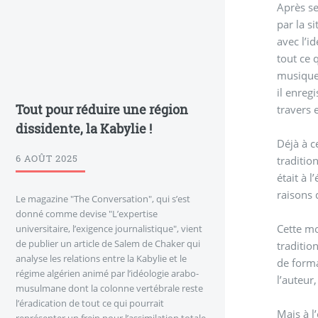
Après se
par la s
avec l’i
tout ce 
musique 
il enreg
Tout pour réduire une région
travers e
dissidente, la Kabylie !
Déjà à c
6 AOÛT 2025
traditio
était à 
raisons 
Le magazine "The Conversation", qui s’est
donné comme devise "L’expertise
Cette mo
universitaire, l’exigence journalistique", vient
de publier un article de Salem de Chaker qui
traditio
analyse les relations entre la Kabylie et le
de forma
régime algérien animé par l’idéologie arabo-
l’auteur
musulmane dont la colonne vertébrale reste
l’éradication de tout ce qui pourrait
Mais à l
représenter un frein pour l’assimilation totale