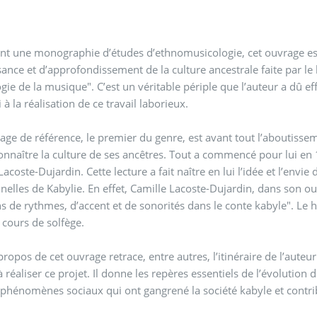
nt une monographie d’études d’ethnomusicologie, cet ouvrage est 
’approfondissement de la culture ancestrale faite par le biais de la musique, puis la musicologie et, enfin, de
ogie de la musique". C’est un véritable périple que l’auteur a dû e
 à la réalisation de ce travail laborieux.
age de référence, le premier du genre, est avant tout l’aboutiss
nnaître la culture de ses ancêtres. Tout a commencé pour lui en 1
Lacoste-Dujardin. Cette lecture a fait naître en lui l’idée et l’envi
nnelles de Kabylie. En effet, Camille Lacoste-Dujardin, dans son ouvr
s de rythmes, d’accent et de sonorités dans le conte kabyle". Le 
 cours de solfège.
propos de cet ouvrage retrace, entre autres, l’itinéraire de l’auteur 
 à réaliser ce projet. Il donne les repères essentiels de l’évolution
 phénomènes sociaux qui ont gangrené la société kabyle et contri