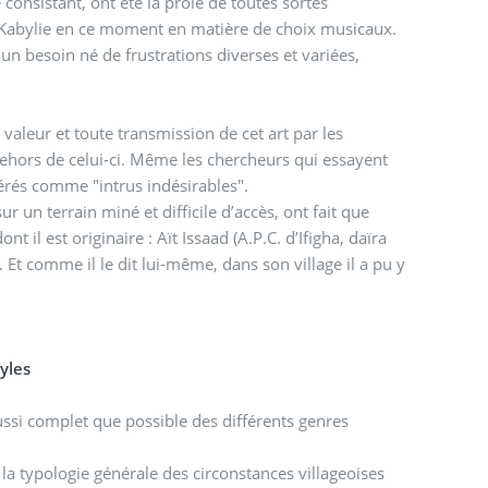
consistant, ont été la proie de toutes sortes
la Kabylie en ce moment en matière de choix musicaux.
un besoin né de frustrations diverses et variées,
aleur et toute transmission de cet art par les
hors de celui-ci. Même les chercheurs qui essayent
érés comme "intrus indésirables".
 il est originaire : Aït Issaad (A.P.C. d’Ifigha, daïra
. Et comme il le dit lui-même, dans son village il a pu y
yles
ussi complet que possible des différents genres
 la typologie générale des circonstances villageoises