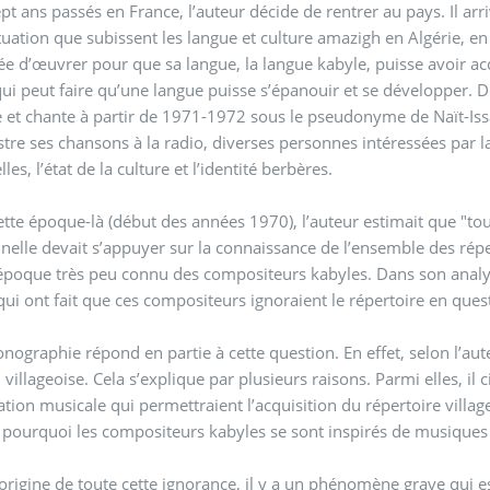
pt ans passés en France, l’auteur décide de rentrer au pays. Il a
ituation que subissent les langue et culture amazigh en Algérie, en
dée d’œuvrer pour que sa langue, la langue kabyle, puisse avoir acc
qui peut faire qu’une langue puisse s’épanouir et se développer. 
et chante à partir de 1971-1972 sous le pseudonyme de Naït-Issa
istre ses chansons à la radio, diverses personnes intéressées par l
lles, l’état de la culture et l’identité berbères.
ette époque-là (début des années 1970), l’auteur estimait que "tout
nnelle devait s’appuyer sur la connaissance de l’ensemble des répert
l’époque très peu connu des compositeurs kabyles. Dans son analys
qui ont fait que ces compositeurs ignoraient le répertoire en ques
nographie répond en partie à cette question. En effet, selon l’aute
n villageoise. Cela s’explique par plusieurs raisons. Parmi elles, il
tion musicale qui permettraient l’acquisition du répertoire village
, pourquoi les compositeurs kabyles se sont inspirés de musiques d
’origine de toute cette ignorance, il y a un phénomène grave qui e