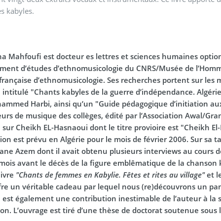
s kabyles.
 Mahfoufi est docteur es lettres et sciences humaines option
ment d’études d’ethnomusicologie du CNRS/Musée de l’Homme 
française d’ethnomusicologie. Ses recherches portent sur les m
 intitulé "Chants kabyles de la guerre d’indépendance. Algérie
ammed Harbi, ainsi qu’un "Guide pédagogique d’initiation a
urs de musique des collèges, édité par l’Association Awal/Grand
sur Cheikh EL-Hasnaoui dont le titre provioire est "Cheikh El-H
ion est prévu en Algérie pour le mois de février 2006. Sur sa tabl
mane Azem dont il avait obtenu plusieurs interviews au cours d
 mois avant le décès de la figure emblêmatique de la chanson
livre
"Chants de femmes en Kabylie. Fêtes et rites au village"
et l
re un véritable cadeau par lequel nous (re)découvrons un pan e
 est également une contribution inestimable de l’auteur à la
ion. L’ouvrage est tiré d’une thèse de doctorat soutenue sous l