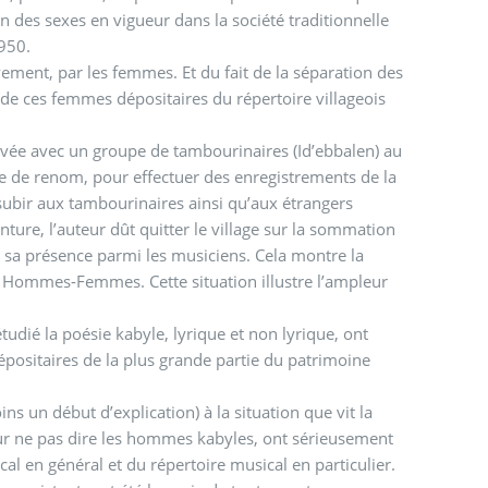
on des sexes en vigueur dans la société traditionnelle
1950.
vement, par les femmes. Et du fait de la séparation des
 de ces femmes dépositaires du répertoire villageois
rivée avec un groupe de tambourinaires (Id’ebbalen) au
e de renom, pour effectuer des enregistrements de la
t subir aux tambourinaires ainsi qu’aux étrangers
nture, l’auteur dût quitter le village sur la sommation
e sa présence parmi les musiciens. Cela montre la
ts Hommes-Femmes. Cette situation illustre l’ampleur
tudié la poésie kabyle, lyrique et non lyrique, ont
ositaires de la plus grande partie du patrimoine
s un début d’explication) à la situation que vit la
pour ne pas dire les hommes kabyles, ont sérieusement
l en général et du répertoire musical en particulier.