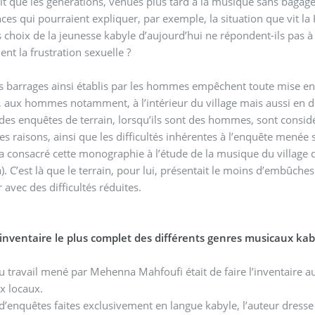
ait que les générations, venues plus tard à la musique sans bagage 
nces qui pourraient expliquer, par exemple, la situation que vit 
s choix de la jeunesse kabyle d’aujourd’hui ne répondent-ils pas à 
t la frustration sexuelle ?
s barrages ainsi établis par les hommes empêchent toute mise en v
aux hommes notamment, à l’intérieur du village mais aussi en de
 des enquêtes de terrain, lorsqu’ils sont des hommes, sont consid
ns, ainsi que les difficultés inhérentes à l’enquête menée sur un terrain miné et difficile d’accès, ont fait que
 a consacré cette monographie à l’étude de la musique du village dont
). C’est là que le terrain, pour lui, présentait le moins d’embûches
r avec des difficultés réduites.
l’inventaire le plus complet des différents genres musicaux kab
u travail mené par Mehenna Mahfoufi était de faire l’inventaire a
x locaux.
 d’enquêtes faites exclusivement en langue kabyle, l’auteur dresse