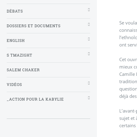
DÉBATS
Se voula
DOSSIERS ET DOCUMENTS
connaissance et d
l’ethnol
ENGLISH
ont servi
S TMAZIGHT
Cet ouvr
mieux co
SALEM CHAKER
Camille 
traditio
VIDÉOS
question
déjà des
_ACTION POUR LA KABYLIE
L’avant-
sujet et
certains