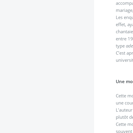
accompag
mariage,
Les enqu
effet, a
chantaie
entre 19
type
ade
C’est ap
universi
Une mon
Cette mo
une cour
L’auteur
plutôt d
Cette mo
souvent