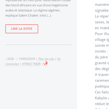
manière 
des Nord-africains en vue d’une hégémonie
signalée
arabe et islamique. Le régime algérien,
explique Salem Chaker, s’est (…)
Le réper
sexes, l
en matiè
LIRE LA SUITE
Pour ill
village 
soirée m
invités 
du père 
- 2026 — TAMAZGHA |
Plan du site
|
Se
gravité 
connecter
|
HTML5 TMZR
|
des dégâ
A traver
rarement
poétique
Ces fait
Kabylie 
réduit l