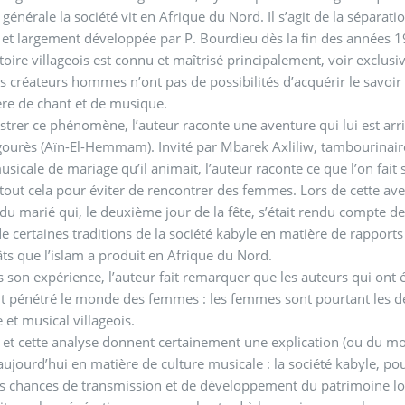
générale la société vit en Afrique du Nord. Il s’agit de la séparati
 et largement développée par P. Bourdieu dès la fin des années 
toire villageois est connu et maîtrisé principalement, voir exclusi
es créateurs hommes n’ont pas de possibilités d’acquérir le savoir
re de chant et de musique.
ustrer ce phénomène, l’auteur raconte une aventure qui lui est ar
Igourès (Aïn-El-Hemmam). Invité par Mbarek Axliliw, tambourinair
usicale de mariage qu’il animait, l’auteur raconte ce que l’on fai
: tout cela pour éviter de rencontrer des femmes. Lors de cette ave
du marié qui, le deuxième jour de la fête, s’était rendu compte d
de certaines traditions de la société kabyle en matière de rappor
ts que l’islam a produit en Afrique du Nord.
s son expérience, l’auteur fait remarquer que les auteurs qui ont é
 pénétré le monde des femmes : les femmes sont pourtant les dép
 et musical villageois.
s et cette analyse donnent certainement une explication (ou du moin
aujourd’hui en matière de culture musicale : la société kabyle, 
es chances de transmission et de développement du patrimoine loca