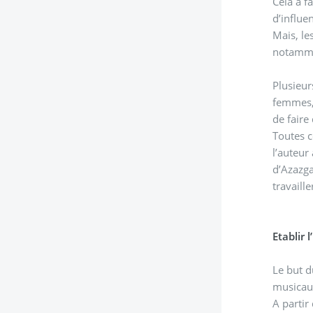
Cela a f
d’influe
Mais, le
notammen
Plusieur
femmes, 
de faire
Toutes ces raiso
l’auteur
d’Azazga
travaille
Etablir 
Le but d
musicau
A partir