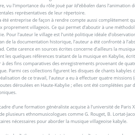
re, vu l’importance du rôle joué par
Id’ebbalen
dans l’animation de
ntales représentatives de leur répertoire.
a été entreprise de façon à rendre compte aussi complètement qu
 proprement villageois. Ce qui permet d’aboutir à une méthodolog
ie. Pour l’auteur le village est l’unité politique idéale d’observati
lan de la documentation historique, l’auteur a été confronté à l’a
sad. Cette carence en sources écrites concerne d’ailleurs la mus
t les quelques références traitant de la musique en Kabylie, écrits
r à des fins comparatives des enregistrements provenant de quatre
ique. Parmi ces collections figurent les disques de chants kabyl
lisation de ce travail, l’auteur a eu à effectuer quatre missions (enquêtes de terrain) ent
toutes déroulées en Haute-Kabylie ; elles ont été complétées par d
oniques.
cadre d’une formation généraliste acquise à l’université de Paris
de plusieurs ethnomusicologues comme G. Rouget, B. Lortat-Jacob, 
taires nécessaires pour aborder la musique villageoise kabyle.