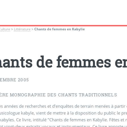
Culture
>
Littérature
>
Chants de femmes en Kabylie
ants de femmes en
CEMBRE 2005
ÈRE MONOGRAPHIE DES CHANTS TRADITIONNELS
s années de recherches et d’enquêtes de terrain menées à parti
icologue kabyle, vient de mettre à la disposition du public le pre
 kabyles. Ce livre, intitulé "Chants de femmes en Kabylie. Fêtes et
t vingt-deux extraits vocaux et instrumentaux. Ce livre apporte 