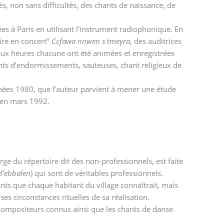
, non sans difficultés, des chants de naissance, de
es à Paris en utilisant l’instrument radiophonique. En
ire en concert"
Ccfawa nnwen s tmeγra
, des auditrices
eux heures chacune ont été animées et enregistrées
nts d’endormissements, sauteuses, chant religieux de
nées 1980, que l’auteur parvient à mener une étude
e en mars 1992.
e du répertoire dit des non-professionnels, est faite
d’ebbalen
) qui sont de véritables professionnels.
ants que chaque habitant du village connaîtrait, mais
es circonstances rituelles de sa réalisation.
compositeurs connus ainsi que les chants de danse