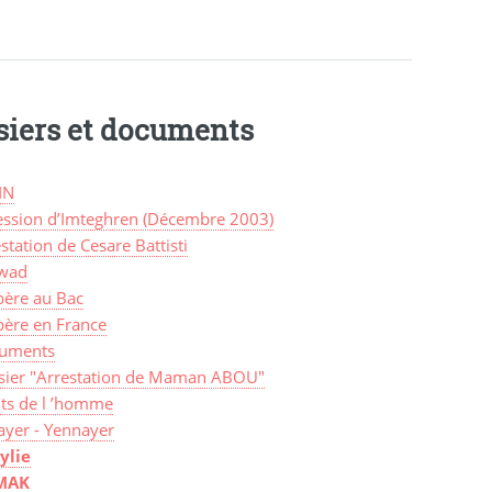
siers et documents
IN
ession d’Imteghren (Décembre 2003)
station de Cesare Battisti
wad
bère au Bac
bère en France
uments
sier "Arrestation de Maman ABOU"
its de l ’homme
ayer - Yennayer
ylie
MAK