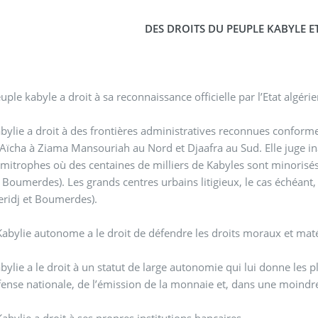
DES DROITS DU PEUPLE KABYLE ET
euple kabyle a droit à sa reconnaissance officielle par l’Etat algéri
abylie a droit à des frontières administratives reconnues conformes
-Aïcha à Ziama Mansouriah au Nord et Djaafra au Sud. Elle juge in
limitrophes où des centaines de milliers de Kabyles sont minorisés e
, Boumerdes). Les grands centres urbains litigieux, le cas échéant
eridj et Boumerdes).
Kabylie autonome a le droit de défendre les droits moraux et matéri
abylie a le droit à un statut de large autonomie qui lui donne les
fense nationale, de l’émission de la monnaie et, dans une moindr
Kabylie a droit à ses propres institutions bancaires.