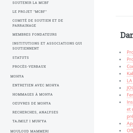
SOUTENIR LA MCBF
LE PROJET "MCBF"
COMITÉ DE SOUTIEN ET DE
PARRAINAGE
Dan
MEMBRES FONDATEURS
INSTITUTIONS ET ASSOCIATIONS QUI
SOUTIENNENT
Pro
STATUTS
Pr
Co
PROCÈS-VERBAUX
Kab
MOHYA
LA
ENTRETIEN AVEC MOHYA
JO
Fe
HOMMAGES À MOHYA
Ins
OEUVRES DE MOHYA
et 
RECHERCHES, ANALYSES
pré
TAJMILT I MUH’YA
Ap
Of
MOULOUD MAMMERI