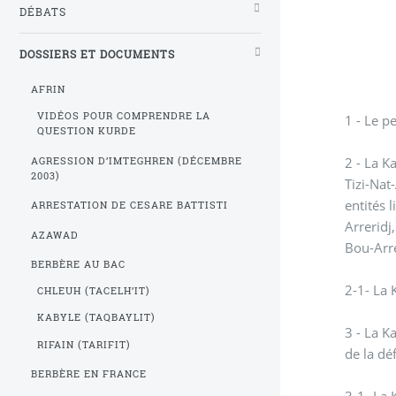
DÉBATS
DOSSIERS ET DOCUMENTS
AFRIN
VIDÉOS POUR COMPRENDRE LA
1 - Le p
QUESTION KURDE
2 - La K
AGRESSION D’IMTEGHREN (DÉCEMBRE
2003)
Tizi-Nat
entités 
ARRESTATION DE CESARE BATTISTI
Arreridj
AZAWAD
Bou-Arr
BERBÈRE AU BAC
2-1- La 
CHLEUH (TACELH’IT)
KABYLE (TAQBAYLIT)
3 - La K
RIFAIN (TARIFIT)
de la dé
BERBÈRE EN FRANCE
3-1- La 