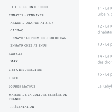
111E SESSION DU CERD
11 - La 
urbain, 
ENNAYER - YENNAYER
AKKEN D QQAR’EN AT ZIK !
12 - La 
CACNAQ
d’habita
ENNAYR : LE PREMIER JOUR DE L’AN
13 - Le 
ENNAYR CHEZ AT SNUS
KABYLIE
14 - La 
des dro
MAK
LIBYA INSURRECTION
15 - Le 
LIBYE
La Kabyl
LOUNÈS MATOUB
MAISON DE LA CULTURE BERBÈRE DE
FRANCE
PRÉSENTATION