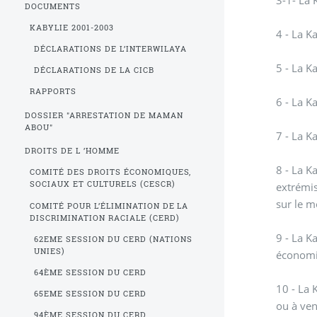
DOCUMENTS
KABYLIE 2001-2003
4 - La K
DÉCLARATIONS DE L’INTERWILAYA
5 - La K
DÉCLARATIONS DE LA CICB
RAPPORTS
6 - La Ka
DOSSIER "ARRESTATION DE MAMAN
ABOU"
7 - La K
DROITS DE L ’HOMME
8 - La K
COMITÉ DES DROITS ÉCONOMIQUES,
SOCIAUX ET CULTURELS (CESCR)
extrémis
sur le m
COMITÉ POUR L’ÉLIMINATION DE LA
DISCRIMINATION RACIALE (CERD)
9 - La K
62EME SESSION DU CERD (NATIONS
UNIES)
économi
64ÈME SESSION DU CERD
10 - La 
65EME SESSION DU CERD
ou à ven
94ÈME SESSION DU CERD