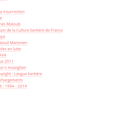
a insurrection
ye
nès Matoub
on de la Culture berbère de France
ya
loud Mammeri
les en lutte
AVA
sut 2011
ut n Imazighen
azight : Langue berbère
échargements
lli : 1994 - 2014