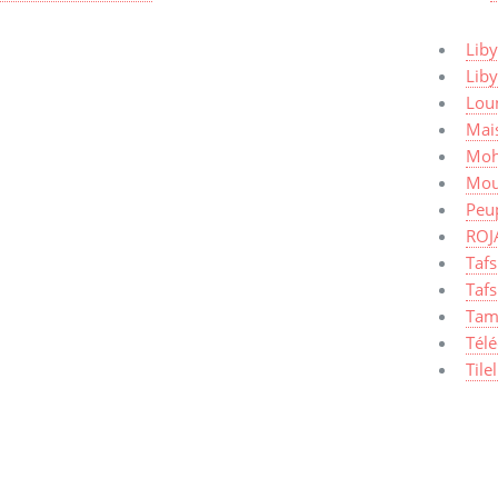
Liby
Lib
Lou
Mais
Moh
Mou
Peup
ROJ
Taf
Tafs
Tam
Tél
Tile