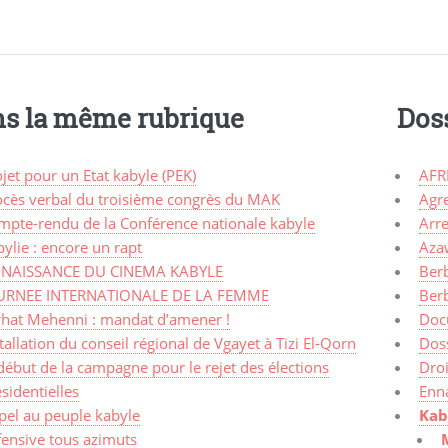
s la même rubrique
Dos
jet pour un Etat kabyle (PEK)
AFR
ocès verbal du troisième congrès du MAK
Agr
mpte-rendu de la Conférence nationale kabyle
Arre
ylie : encore un rapt
Aza
 NAISSANCE DU CINEMA KABYLE
Ber
URNEE INTERNATIONALE DE LA FEMME
Ber
rhat Mehenni : mandat d’amener !
Doc
tallation du conseil régional de Vgayet à Tizi El-Qorn
Dos
début de la campagne pour le rejet des élections
Dro
sidentielles
Enn
pel au peuple kabyle
Kab
fensive tous azimuts