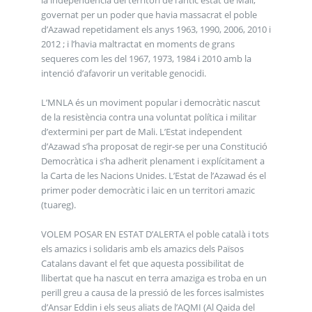
governat per un poder que havia massacrat el poble
d’Azawad repetidament els anys 1963, 1990, 2006, 2010 i
2012 ; i l’havia maltractat en moments de grans
sequeres com les del 1967, 1973, 1984 i 2010 amb la
intenció d’afavorir un veritable genocidi.
L’MNLA és un moviment popular i democràtic nascut
de la resistència contra una voluntat política i militar
d’extermini per part de Mali. L’Estat independent
d’Azawad s’ha proposat de regir-se per una Constitució
Democràtica i s’ha adherit plenament i explícitament a
la Carta de les Nacions Unides. L’Estat de l’Azawad és el
primer poder democràtic i laic en un territori amazic
(tuareg).
VOLEM POSAR EN ESTAT D’ALERTA el poble català i tots
els amazics i solidaris amb els amazics dels Països
Catalans davant el fet que aquesta possibilitat de
llibertat que ha nascut en terra amaziga es troba en un
perill greu a causa de la pressió de les forces isalmistes
d’Ansar Eddin i els seus aliats de l’AQMI (Al Qaida del