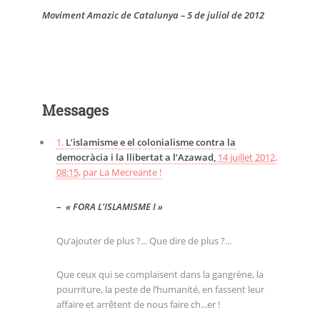
Moviment Amazic de Catalunya – 5 de juliol de 2012
Messages
1.
L’islamisme e el colonialisme contra la
democràcia i la llibertat a l’Azawad,
14 juillet 2012,
08:15
,
par
La Mecreante !
–
« FORA L’ISLAMISME I »
Qu’ajouter de plus ?... Que dire de plus ?...
Que ceux qui se complaisent dans la gangrène, la
pourriture, la peste de l’humanité, en fassent leur
affaire et arrêtent de nous faire ch...er !