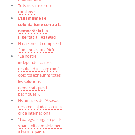
Tots nosaltres som
catalans !
L’islamisme i el
colonialisme contra la
democràcia i la
llibertat a l’Azawad
El naixement complex d
´un nou estat africà
“La nostre
independencia és el
resultat d’un llarg camí
dolorós exhaurint totes
les solucions
democràtiques i
pacifiques ».
Els amazics de l’Azawad
reclamen ajuda i fan una
crida internacional
“Tuaregs, songais i peuls
s’han unit completament
a l’MNLA per la