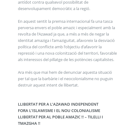
antídot contra qualsevol possibilitat de
desenvolupament democràtic a la regió.
En aquest sentit la premsa internacional fa una tasca
perversa envers el poble amazic i especialment amb la
revolta de l’Azawad ja que, a més a més de negar la
identitat amaziga i l’amaziguitat, afavoreix la desviació
política del conflicte amb l’objectiu d’afavorir la
repressió i una nova colonització del territori, favorable
als interessos del pillatge de les potències capitalistes.
Ara més que mai hem de denunciar aquesta situació
per tal que la barbàrie i el neocolonialisme no puguin
destruir aquest intent de llibertat.
LLIBERTAT PER A L’AZAWAD INDEPENDENT
FORA L’ISLAMISME I EL NOU COLONIALISME
LLIBERTAT PER AL POBLE AMAZIC !! – TILELLI I
TMAZGHA !!