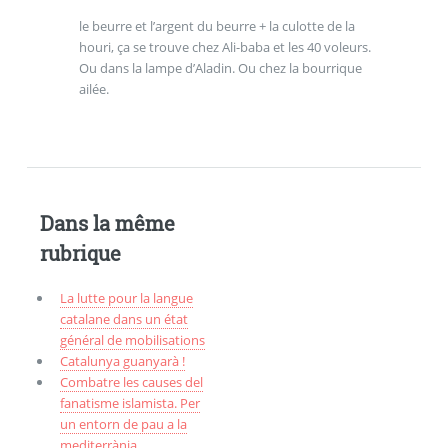
le beurre et l’argent du beurre + la culotte de la
houri, ça se trouve chez Ali-baba et les 40 voleurs.
Ou dans la lampe d’Aladin. Ou chez la bourrique
ailée.
Dans la même
rubrique
La lutte pour la langue
catalane dans un état
général de mobilisations
Catalunya guanyarà !
Combatre les causes del
fanatisme islamista. Per
un entorn de pau a la
mediterrània