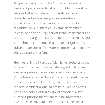
Magreb Islàmic) que molt més ben armats estan
treballant per a controlar el territori. A la zona sud de
l’Azawad (al voltant de Timbuctu) els islamistes
controlen el territori i malgrat les protestes i
manifestacions de la població estan imposant el
fanatisme de la llei islàmica (la xara) i darrerament
(d’ençà de finals de juny) aquests fanàtics defensors de
la incultura i la ignorància estan demolint els mausuleus
de Timbuctu, patrimoni de la humanitat i joies de la
cultura tuareg perquè consideren que els sants tuaregs
són de caràcter blasfem.
Hem de tenir molt clar que l’islamisme i totes les seves
bifurcacions extremistes són ideologies i pràctiques
alienes al poble amazic i la seva cultura millenària i si
s’installa en terres de l’Azawad serà una catàstrofe per
al conjunt de la població. La gravetat del cas (de
manera semblant al que ha passat a Líbia i a d’altres
països del nord d’Àfrica) és que el neocolonialisme
europeu, principalment francès, està interessat a
afavorir el desenvolupament de l’islamisme com a