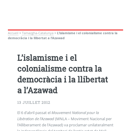
Accueil
>
Tamazgha-Catalunya
>
L’islamisme i el colonialisme contra la
democràcia i la llibertat a l’Azawad
L’islamisme i el
colonialisme contra la
democràcia i la llibertat
a l’Azawad
13 JUILLET 2012
El 6 d’abril passat el
Mouvement National pour la
Libération de l’Azawad
(MNLA – Moviment Nacional per
l’Alliberament de l’Azawad) va proclamar unilateralment
la independència del territori de l’antic estat de Mali,