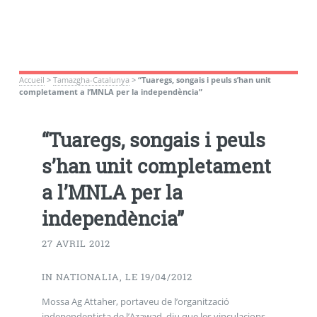
Accueil
>
Tamazgha-Catalunya
>
“Tuaregs, songais i peuls s’han unit
completament a l’MNLA per la independència”
“Tuaregs, songais i peuls
s’han unit completament
a l’MNLA per la
independència”
27 AVRIL 2012
IN NATIONALIA, LE 19/04/2012
Mossa Ag Attaher, portaveu de l’organització
independentista de l’Azawad, diu que les vinculacions