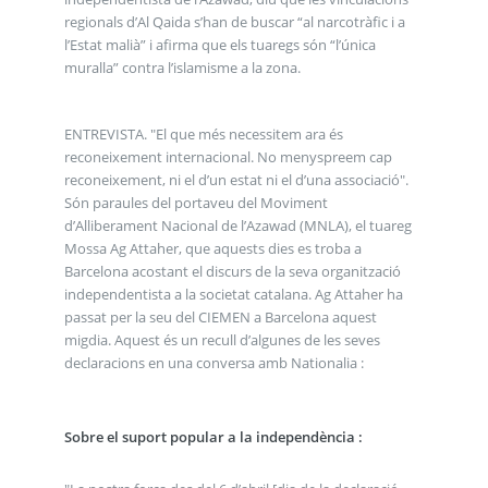
regionals d’Al Qaida s’han de buscar “al narcotràfic i a
l’Estat malià” i afirma que els tuaregs són “l’única
muralla” contra l’islamisme a la zona.
ENTREVISTA. "El que més necessitem ara és
reconeixement internacional. No menyspreem cap
reconeixement, ni el d’un estat ni el d’una associació".
Són paraules del portaveu del Moviment
d’Alliberament Nacional de l’Azawad (MNLA), el tuareg
Mossa Ag Attaher, que aquests dies es troba a
Barcelona acostant el discurs de la seva organització
independentista a la societat catalana. Ag Attaher ha
passat per la seu del CIEMEN a Barcelona aquest
migdia. Aquest és un recull d’algunes de les seves
declaracions en una conversa amb Nationalia :
Sobre el suport popular a la independència :