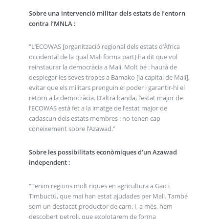
Sobre una intervenció militar dels estats de l’entorn
contra l’MNLA :
"L’ECOWAS [organització regional dels estats d’Àfrica
occidental de la qual Mali forma part] ha dit que vol
reinstaurar la democràcia a Mali. Molt bé : haurà de
desplegar les seves tropes a Bamako [la capital de Mali],
evitar que els militars prenguin el poder i garantir-hi el
retorn a la democràcia. D’altra banda, l’estat major de
l’ECOWAS està fet a la imatge de l’estat major de
cadascun dels estats membres : no tenen cap
coneixement sobre l’Azawad."
Sobre les possibilitats econòmiques d’un Azawad
independent :
"Tenim regions molt riques en agricultura a Gao i
Timbuctú, que mai han estat ajudades per Mali. També
som un destacat productor de carn. I, a més, hem
descobert petroli, que explotarem de forma