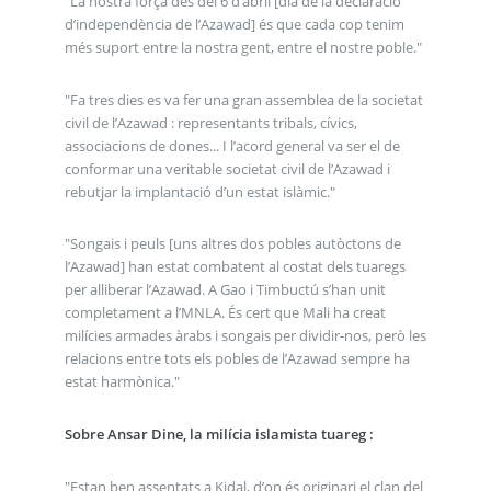
"La nostra força des del 6 d’abril [dia de la declaració
d’independència de l’Azawad] és que cada cop tenim
més suport entre la nostra gent, entre el nostre poble."
"Fa tres dies es va fer una gran assemblea de la societat
civil de l’Azawad : representants tribals, cívics,
associacions de dones... I l’acord general va ser el de
conformar una veritable societat civil de l’Azawad i
rebutjar la implantació d’un estat islàmic."
"Songais i peuls [uns altres dos pobles autòctons de
l’Azawad] han estat combatent al costat dels tuaregs
per alliberar l’Azawad. A Gao i Timbuctú s’han unit
completament a l’MNLA. És cert que Mali ha creat
milícies armades àrabs i songais per dividir-nos, però les
relacions entre tots els pobles de l’Azawad sempre ha
estat harmònica."
Sobre Ansar Dine, la milícia islamista tuareg :
"Estan ben assentats a Kidal, d’on és originari el clan del