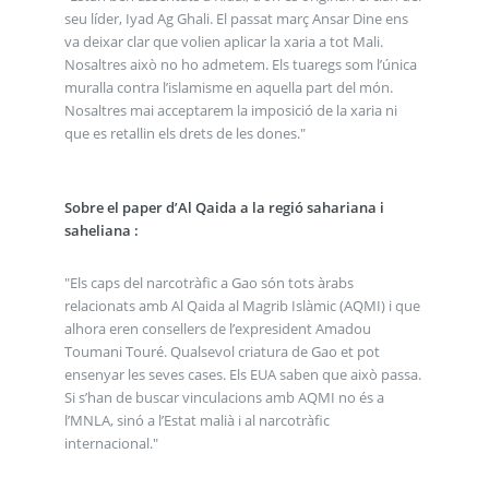
seu líder, Iyad Ag Ghali. El passat març Ansar Dine ens
va deixar clar que volien aplicar la xaria a tot Mali.
Nosaltres això no ho admetem. Els tuaregs som l’única
muralla contra l’islamisme en aquella part del món.
Nosaltres mai acceptarem la imposició de la xaria ni
que es retallin els drets de les dones."
Sobre el paper d’Al Qaida a la regió sahariana i
saheliana :
"Els caps del narcotràfic a Gao són tots àrabs
relacionats amb Al Qaida al Magrib Islàmic (AQMI) i que
alhora eren consellers de l’expresident Amadou
Toumani Touré. Qualsevol criatura de Gao et pot
ensenyar les seves cases. Els EUA saben que això passa.
Si s’han de buscar vinculacions amb AQMI no és a
l’MNLA, sinó a l’Estat malià i al narcotràfic
internacional."