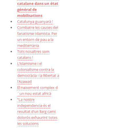
catalane dans un état
général de
mobilisations
Catalunya guanyarà !
Combatre les causes del
fanatisme islamista. Per
un entorn de pau a la
mediterrània
Tots nosaltres som
catalans !
L’islamisme i el
colonialisme contra la
democràcia i la llibertat a
l’Azawad
El naixement complex d
´un nou estat africà
“La nostre
independencia és el
resultat d’un llarg camí
dolorós exhaurint totes
les solucions