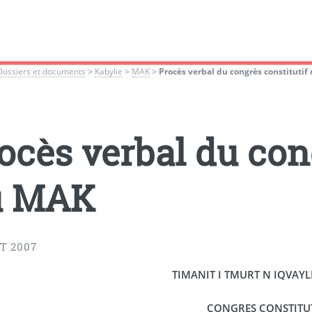
Dossiers et documents
>
Kabylie
>
MAK
>
Procès verbal du congrès constituti
ocès verbal du con
u MAK
T 2007
TIMANIT I TMURT N IQVAY
CONGRES CONSTITU