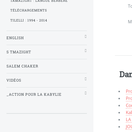
TAMAZIGHT : LANGUE BERBÈRE
T
TÉLÉCHARGEMENTS
TILELLI : 1994 - 2014
M
ENGLISH
S TMAZIGHT
SALEM CHAKER
Dan
VIDÉOS
Pro
_ACTION POUR LA KABYLIE
Pr
Co
Kab
LA
JO