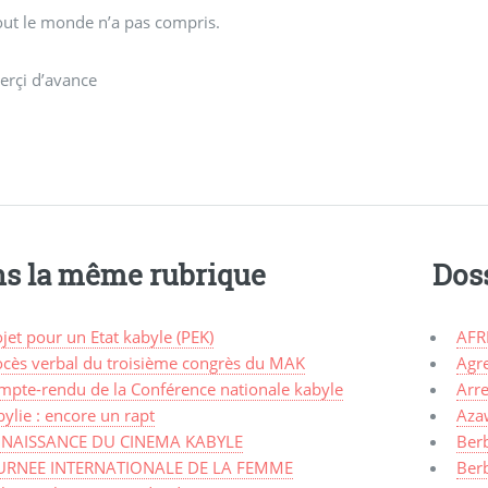
out le monde n’a pas compris.
erçi d’avance
s la même rubrique
Dos
jet pour un Etat kabyle (PEK)
AFR
ocès verbal du troisième congrès du MAK
Agr
mpte-rendu de la Conférence nationale kabyle
Arre
ylie : encore un rapt
Aza
 NAISSANCE DU CINEMA KABYLE
Ber
URNEE INTERNATIONALE DE LA FEMME
Ber