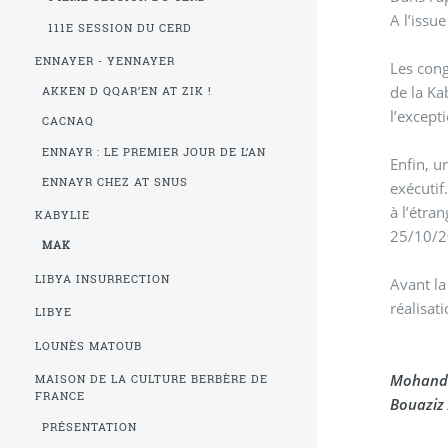
A l’issu
111E SESSION DU CERD
ENNAYER - YENNAYER
Les con
de la Ka
AKKEN D QQAR’EN AT ZIK !
l’except
CACNAQ
ENNAYR : LE PREMIER JOUR DE L’AN
Enfin, u
ENNAYR CHEZ AT SNUS
exécutif
à l’étra
KABYLIE
25/10/
MAK
LIBYA INSURRECTION
Avant la
réalisat
LIBYE
LOUNÈS MATOUB
Mohand 
MAISON DE LA CULTURE BERBÈRE DE
FRANCE
Bouaziz 
PRÉSENTATION