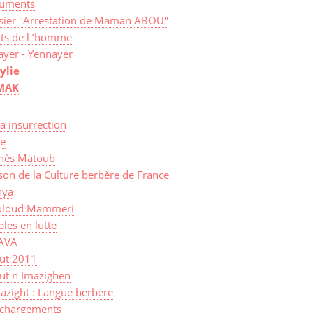
uments
sier "Arrestation de Maman ABOU"
its de l ’homme
ayer - Yennayer
ylie
MAK
a insurrection
ye
nès Matoub
on de la Culture berbère de France
ya
loud Mammeri
les en lutte
AVA
sut 2011
ut n Imazighen
azight : Langue berbère
échargements