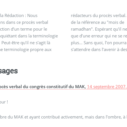
la Rédaction : Nous
du procès verbal. Il s’agit
ns comme "inchallah",
ns dans ce procès verbal
référence au "mois de
lah" et autres expressions
uction d’un terme pour le
. Espérant qu’il ne s’agit là
isonnent le vocabulaire
quiétant dans la terminologie
e erreur qui ne se reproduira
Peut-être qu’il ne s’agit là
 Sans quoi, l’on pourra
ne terminologie propre aux
dre dans l’avenir à des
sages
ocès verbal du congrès constitutif du MAK,
14 septembre 2007,
ur !
re du MAK et ayant contribué activement, mais dans l’ombre, à 