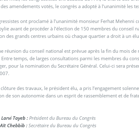
e des amendements votés, le congrès a adopté à l’unanimité les te
gressistes ont proclamé à l’unanimité monsieur Ferhat Mehenni
bylie avant de procéder à l’élection de 150 membres du conseil 
ion des grands centres urbains où chaque quartier a droit à un él
ne réunion du conseil national est prévue après la fin du mois de
. Entre temps, de larges consultations parmi les membres du conse
nger, pour la nomination du Secrétaire Général. Celui-ci sera prés
2007.
 clôture des travaux, le président élu, a pris l’engagement solennel
ion de son autonomie dans un esprit de rassemblement et de frat
Larvi Tayeb :
Président du Bureau du Congrès
Aït Chebbib :
Secrétaire du Bureau du Congrès