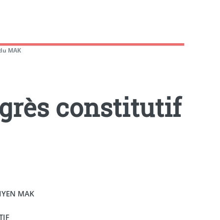
f du MAK
grès constitutif
LIYEN MAK
TIF