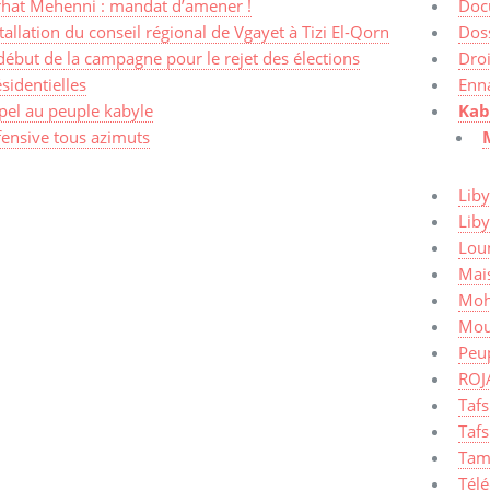
rhat Mehenni : mandat d’amener !
Doc
tallation du conseil régional de Vgayet à Tizi El-Qorn
Dos
début de la campagne pour le rejet des élections
Dro
sidentielles
Enn
pel au peuple kabyle
Kab
fensive tous azimuts
Liby
Lib
Lou
Mais
Moh
Mou
Peup
ROJ
Taf
Tafs
Tam
Tél