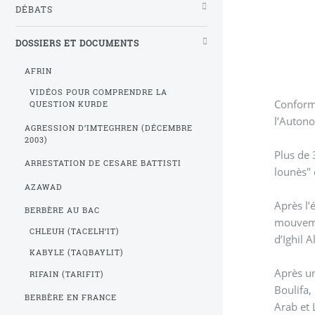
DÉBATS
DOSSIERS ET DOCUMENTS
AFRIN
VIDÉOS POUR COMPRENDRE LA
Conformém
QUESTION KURDE
AGRESSION D’IMTEGHREN (DÉCEMBRE
2003)
Plus de 
ARRESTATION DE CESARE BATTISTI
lounès" 
AZAWAD
Après l’
BERBÈRE AU BAC
mouveme
CHLEUH (TACELH’IT)
d’Ighil 
KABYLE (TAQBAYLIT)
Après un bref ra
RIFAIN (TARIFIT)
Boulifa
BERBÈRE EN FRANCE
Arab et Lounè