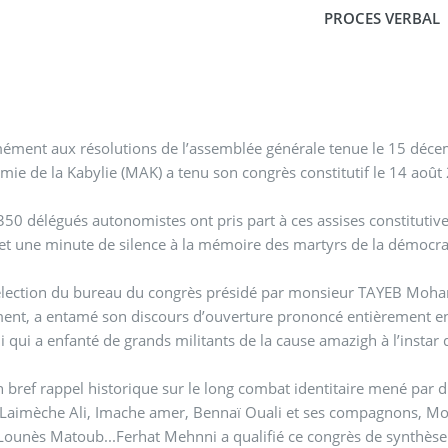
PROCES VERBAL
ent aux résolutions de l’assemblée générale tenue le 15 décembre 2006 à 
l’Autonomie de la Kabylie (MAK) a tenu son congrès constitutif le
350 délégués autonomistes ont pris part à ces assises constituti
et une minute de silence à la mémoire des martyrs de la démocra
élection du bureau du congrès présidé par monsieur TAYEB Mohan
nt, a entamé son discours d’ouverture prononcé entièrement en
Ali qui a enfanté de grands militants de la cause amazigh à l’inst
ppel historique sur le long combat identitaire mené par différentes générations de militants notamment :
, Laimèche Ali, Imache amer, Bennaï Ouali et ses compagnons,
s Matoub...Ferhat Mehnni a qualifié ce congrès de synthèse des souffrances, des épreuves et des résistanc