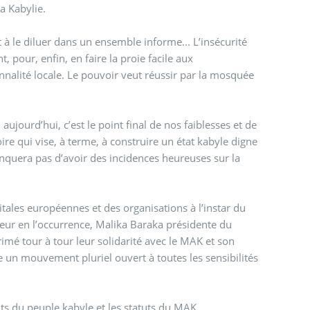
la Kabylie.
 à le diluer dans un ensemble informe... L’insécurité
 pour, enfin, en faire la proie facile aux
nalité locale. Le pouvoir veut réussir par la mosquée
ujourd’hui, c’est le point final de nos faiblesses et de
e qui vise, à terme, à construire un état kabyle digne
anquera pas d’avoir des incidences heureuses sur la
tales européennes et des organisations à l’instar du
ur en l’occurrence, Malika Baraka présidente du
imé tour à tour leur solidarité avec le MAK et son
re un mouvement pluriel ouvert à toutes les sensibilités
its du peuple kabyle et les statuts du MAK.