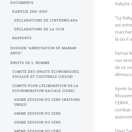
DOCUMENTS
Kabylie 
KABYLIE 2001-2003
"La Kaby
DÉCLARATIONS DE L’INTERWILAYA
est entr
DÉCLARATIONS DE LA CICB
marchand
RAPPORTS
DOSSIER "ARRESTATION DE MAMAN
Ferhat M
ABOU"
nos erre
DROITS DE L ’HOMME
de ce no
COMITÉ DES DROITS ÉCONOMIQUES,
démocrat
SOCIAUX ET CULTURELS (CESCR)
COMITÉ POUR L’ÉLIMINATION DE LA
Après la
DISCRIMINATION RACIALE (CERD)
Mouveme
62EME SESSION DU CERD (NATIONS
CERAK , 
UNIES)
combat q
64ÈME SESSION DU CERD
autonomi
65EME SESSION DU CERD
Dans l’a
94ÈME SESSION DU CERD