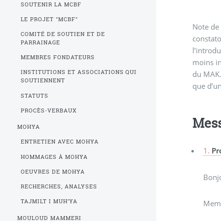
SOUTENIR LA MCBF
LE PROJET "MCBF"
Note de 
rédacteurs 
expressio
COMITÉ DE SOUTIEN ET DE
constato
de la 
"hamdoul
PARRAINAGE
l’introd
ramadhan"
qui empo
MEMBRES FONDATEURS
moins in
que d’un
INSTITUTIONS ET ASSOCIATIONS QUI
du MAK. 
plus...
SOUTIENNENT
que d’u
s’atten
STATUTS
PROCÈS-VERBAUX
Mes
MOHYA
ENTRETIEN AVEC MOHYA
1.
Pr
HOMMAGES À MOHYA
OEUVRES DE MOHYA
Bonjo
RECHERCHES, ANALYSES
TAJMILT I MUH’YA
Memb
MOULOUD MAMMERI