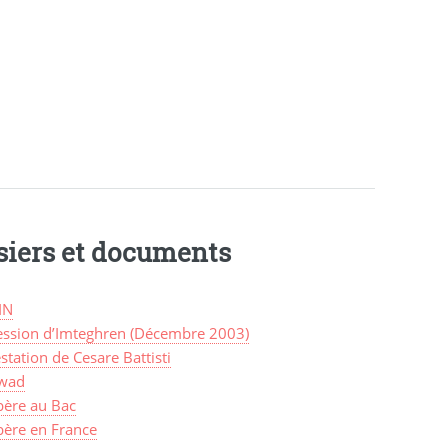
siers et documents
IN
ession d’Imteghren (Décembre 2003)
station de Cesare Battisti
wad
bère au Bac
bère en France