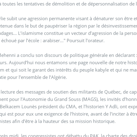
à toutes les tentatives de démolition et de dépersonnalisation de 
lie subit une agression permanente visant à dénaturer son être et
etenue dans le but de paupériser la région par le désinvestissement,
ages... L’islamisme constitue un vecteur d’agression de la person
là où il a échoué par l’école : arabiser..." Poursuit l’orateur.
ehenni a conclu son discours de politique générale en déclarant : a
urs. Aujourd’hui nous entamons une page nouvelle de notre histoir
m et qui soit le garant des intérêts du peuple kabyle et qui ne m
ie pour l’ensemble de l’Algérie.
 lecture des messages de soutien des militants de Québec, de capi
nt pour l’Autonomie du Grand Souss (MAGS), les invités d’honne
Belkacem Lounès président du CMA, et l’historien Y Adli, ont expr
ui est pour eux une exigence de l’histoire, avant de l’inciter à êt
stes afin d’être à la hauteur des sa mission historique.
près midi, les congressistes ont débattu du PAK, la charte des dro