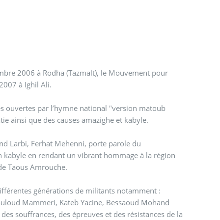
Rodha (Tazmalt), le Mouvement pour
 14 août 2007 à Ighil Ali.
ves ouvertes par l’hymne national "version matoub
tie ainsi que des causes amazighe et kabyle.
d Larbi, Ferhat Mehenni, porte parole du
 kabyle en rendant un vibrant hommage à la région
ar de Taous Amrouche.
 Mouloud Mammeri, Kateb Yacine, Bessaoud Mohand
es de la