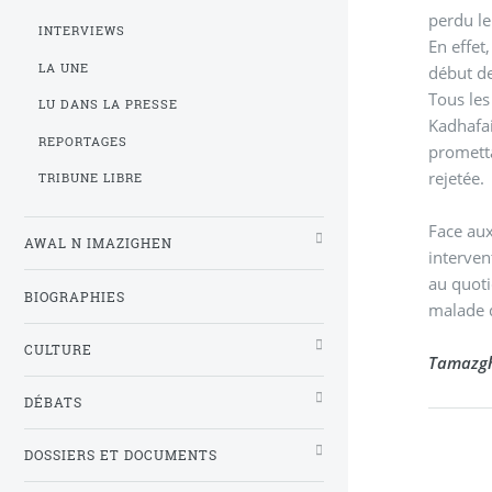
perdu le
INTERVIEWS
En effet
LA UNE
début de
Tous les
LU DANS LA PRESSE
Kadhafai
REPORTAGES
prometta
rejetée.
TRIBUNE LIBRE
Face aux
AWAL N IMAZIGHEN
intervention militaire à même d
au quoti
BIOGRAPHIES
malade d
CULTURE
Tamazgh
DÉBATS
DOSSIERS ET DOCUMENTS