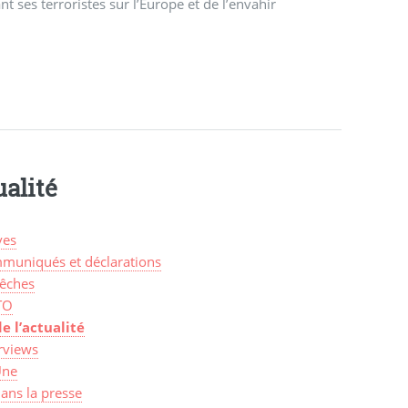
nt ses terroristes sur l’Europe et de l’envahir
alité
ves
muniqués et déclarations
êches
TO
de l’actualité
rviews
Une
ans la presse