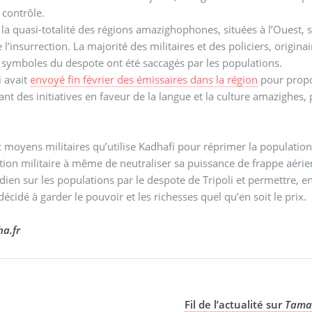
 contrôle.
, la quasi-totalité des régions amazighophones, situées à l’Ouest,
 l’insurrection. La majorité des militaires et des policiers, origina
 symboles du despote ont été saccagés par les populations.
 avait
envoyé fin février des émissaires dans la région
pour propos
nt des initiatives en faveur de la langue et la culture amazighes, 
 moyens militaires qu’utilise Kadhafi pour réprimer la population e
e neutraliser sa puissance de frappe aérienne et qui pourrait mettre fin aux massacres perpétrés
dien sur les populations par le despote de Tripoli et permettre, en
écidé à garder le pouvoir et les richesses quel qu’en soit le prix.
a.fr
Fil de l’actualité sur
Tama