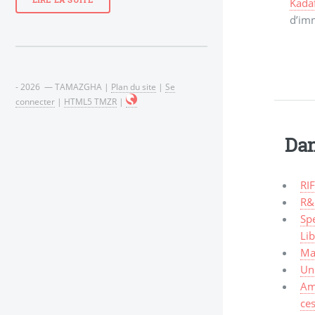
LIRE LA SUITE
Kadaf
d’im
- 2026 — TAMAZGHA |
Plan du site
|
Se
connecter
|
HTML5 TMZR
|
Dan
RIF
R&
Spe
Li
Mal
Un 
Am
ces