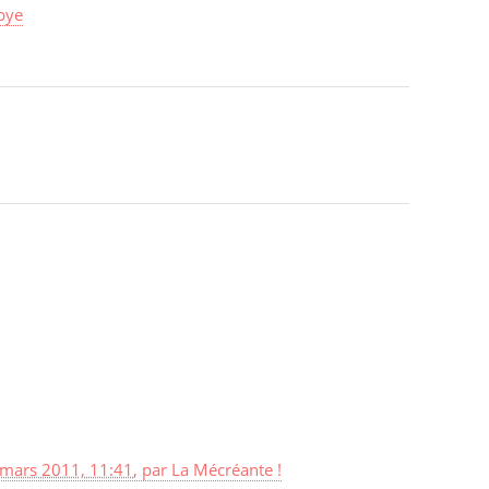
ibye
 mars 2011, 11:41
,
par
La Mécréante !