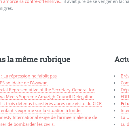
i amorce sa contre-offenssive...
il avait juré de se venger en lâcha
migrés.
s la même rubrique
Actu
 : La répression ne faiblit pas
Brè
PS solidaire de l’Azawad
Com
cial Representative of the Secretary-General for
Dép
bya Meets Supreme Amazigh Council Delegation
EDI
i : trois détenus transférés après une visite du CICR
Fil 
enfant s’exprime sur la situation à Imider
Inte
nesty International exige de l’armée malienne de
La 
ser de bombarder les civils.
Lu d