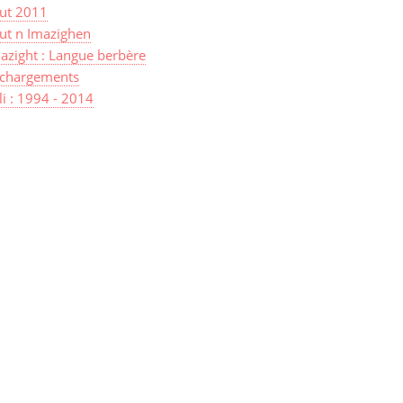
sut 2011
ut n Imazighen
azight : Langue berbère
échargements
lli : 1994 - 2014