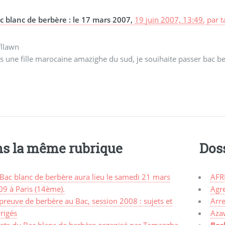
c blanc de berbère : le 17 mars 2007,
19 juin 2007, 13:49
,
par
t
fllawn
is une fille marocaine amazighe du sud, je souihaite passer bac b
s la même rubrique
Dos
Bac blanc de berbère aura lieu le samedi 21 mars
AFR
09 à Paris (14ème).
Agr
preuve de berbère au Bac, session 2008 : sujets et
Arre
rigés
Aza
jets du Bac blanc de berbère organisé par Tamazgha
Ber