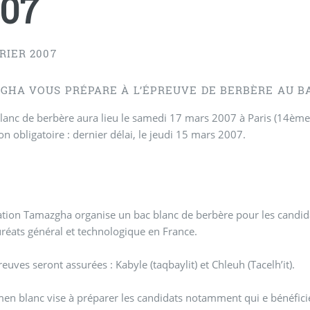
07
RIER 2007
GHA VOUS PRÉPARE À L’ÉPREUVE DE BERBÈRE AU BA
lanc de berbère aura lieu le samedi 17 mars 2007 à Paris (14ème
ion obligatoire : dernier délai, le jeudi 15 mars 2007.
ation Tamazgha organise un bac blanc de berbère pour les candida
réats général et technologique en France.
euves seront assurées : Kabyle (taqbaylit) et Chleuh (Tacelh’it).
en blanc vise à préparer les candidats notamment qui e bénéficie