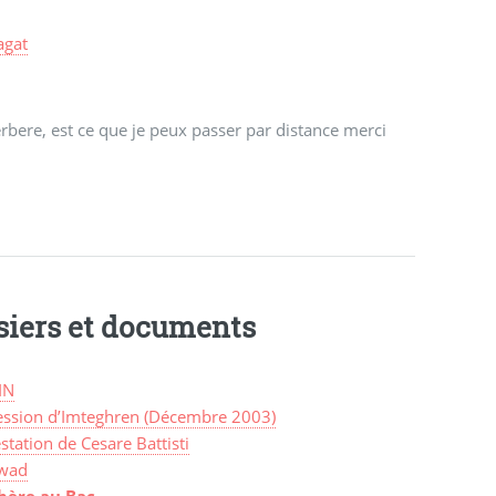
agat
erbere, est ce que je peux passer par distance merci
siers et documents
IN
ession d’Imteghren (Décembre 2003)
station de Cesare Battisti
wad
bère au Bac