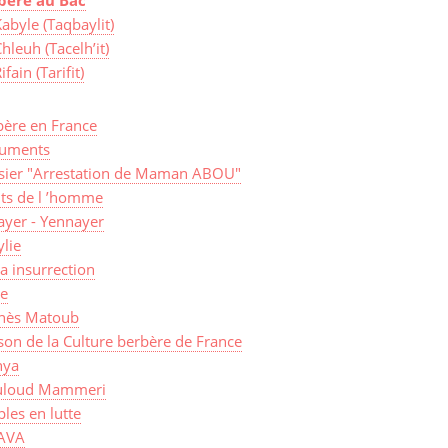
abyle (Taqbaylit)
hleuh (Tacelh’it)
ifain (Tarifit)
bère en France
uments
sier "Arrestation de Maman ABOU"
its de l ’homme
ayer - Yennayer
lie
a insurrection
ye
nès Matoub
on de la Culture berbère de France
ya
loud Mammeri
les en lutte
AVA