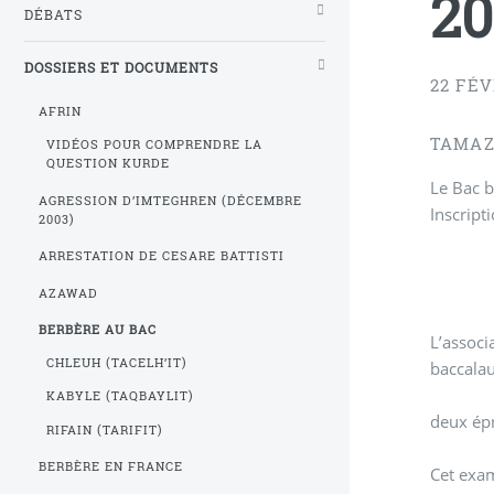
20
DÉBATS
DOSSIERS ET DOCUMENTS
22 FÉV
AFRIN
TAMAZ
VIDÉOS POUR COMPRENDRE LA
QUESTION KURDE
Le Bac b
AGRESSION D’IMTEGHREN (DÉCEMBRE
Inscript
2003)
ARRESTATION DE CESARE BATTISTI
AZAWAD
BERBÈRE AU BAC
L’associ
CHLEUH (TACELH’IT)
baccalau
KABYLE (TAQBAYLIT)
deux épr
RIFAIN (TARIFIT)
BERBÈRE EN FRANCE
Cet exam