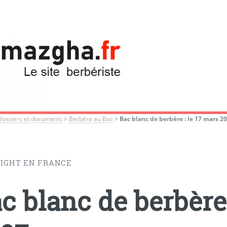
Dossiers et documents
>
Berbère au Bac
>
Bac blanc de berbère : le 17 mars 2
IGHT EN FRANCE
c blanc de berbère 