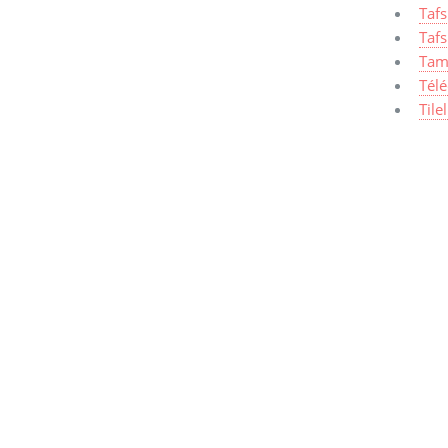
Taf
Tafs
Tam
Tél
Tile