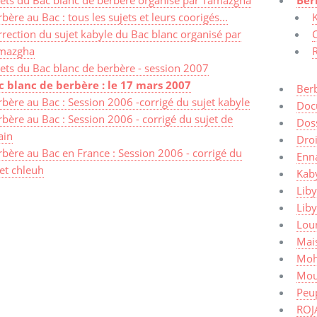
bère au Bac : tous les sujets et leurs coorigés...
K
rection du sujet kabyle du Bac blanc organisé par
C
mazgha
R
ets du Bac blanc de berbère - session 2007
c blanc de berbère : le 17 mars 2007
Ber
bère au Bac : Session 2006 -corrigé du sujet kabyle
Doc
bère au Bac : Session 2006 - corrigé du sujet de
Dos
ain
Dro
bère au Bac en France : Session 2006 - corrigé du
Enn
et chleuh
Kaby
Liby
Lib
Lou
Mais
Moh
Mou
Peup
ROJ