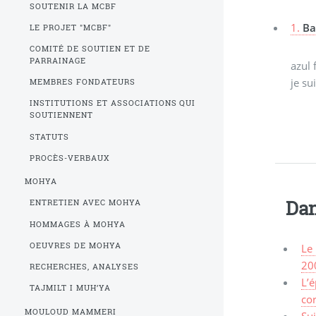
SOUTENIR LA MCBF
1.
Ba
LE PROJET "MCBF"
COMITÉ DE SOUTIEN ET DE
PARRAINAGE
azul 
je su
MEMBRES FONDATEURS
INSTITUTIONS ET ASSOCIATIONS QUI
SOUTIENNENT
STATUTS
PROCÈS-VERBAUX
MOHYA
Dan
ENTRETIEN AVEC MOHYA
HOMMAGES À MOHYA
OEUVRES DE MOHYA
Le 
20
RECHERCHES, ANALYSES
L’é
TAJMILT I MUH’YA
cor
MOULOUD MAMMERI
Su