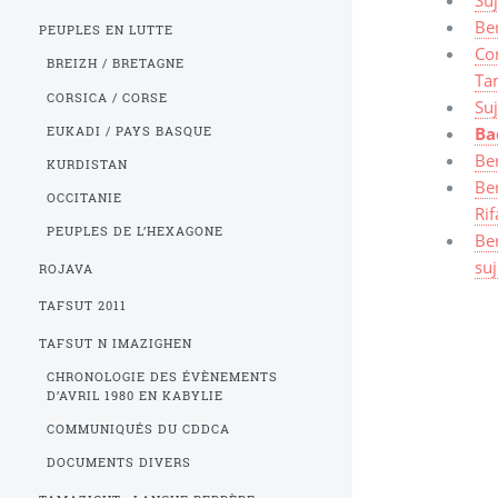
Ber
PEUPLES EN LUTTE
Cor
BREIZH / BRETAGNE
Ta
CORSICA / CORSE
Suj
Ba
EUKADI / PAYS BASQUE
Ber
KURDISTAN
Ber
OCCITANIE
Rif
PEUPLES DE L’HEXAGONE
Ber
suj
ROJAVA
TAFSUT 2011
TAFSUT N IMAZIGHEN
CHRONOLOGIE DES ÉVÈNEMENTS
D’AVRIL 1980 EN KABYLIE
COMMUNIQUÉS DU CDDCA
DOCUMENTS DIVERS