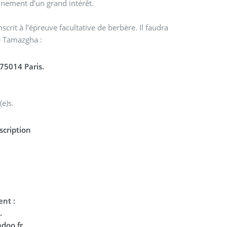
inement d’un grand intérêt.
scrit à l’épreuve facultative de berbère. Il faudra
de Tamazgha :
75014 Paris.
(e)s.
scription
nt :
.
doo.fr