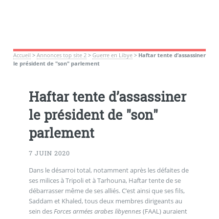
Accueil
>
Annonces top site 2
>
Guerre en Libye
>
Haftar tente d’assassiner
le président de "son" parlement
Haftar tente d’assassiner
le président de "son"
parlement
7 JUIN 2020
Dans le désarroi total, notamment après les défaites de
ses milices à Tripoli et à Tarhouna, Haftar tente de se
débarrasser même de ses alliés. C’est ainsi que ses fils,
Saddam et Khaled, tous deux membres dirigeants au
sein des
Forces armées arabes libyennes
(FAAL) auraient