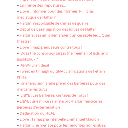
–
La France des impostures...
–
Libye : Informer pour désinformer. RFI, bras
médiatique de Haftar ?
–
Haftar : responsable de crimes de guerre
–
Début de désintégration des forces de Haftar
–
Haftar et ses amis demandent un cessez-le feu... Quel
théâtre !
–
Libye : Imazighen, seuls contre tous !
–
Does the conspiracy target the freemen of Jadu and
Bashkshuk ?
–
At-Willul en deuil
–
Tweet en tifinagh du GNA : clarifications de Fethi n
Khlifa.
–
Une télévision arabe prend des Berbères pour des
mercenaires turcs
–
LIBYE : Les Berbères, ces têtes de Turcs !
–
LIBYE : une milice salafiste pro-Haftar menace les
Berbères d’extermination
–
Déclaration du HCAL
–
Libye : Tamazgha interpelle Emmanuel Macron
–
Haftar, une menace pour les minorités non-arabes.