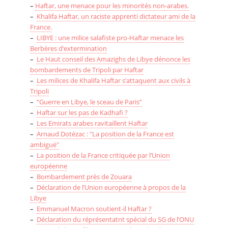
–
Haftar, une menace pour les minorités non-arabes.
–
Khalifa Haftar, un raciste apprenti dictateur ami de la
France.
–
LIBYE : une milice salafiste pro-Haftar menace les
Berbères d’extermination
–
Le Haut conseil des Amazighs de Libye dénonce les
bombardements de Tripoli par Haftar
–
Les milices de Khalifa Haftar s’attaquent aux civils à
Tripoli
–
“Guerre en Libye, le sceau de Paris”
–
Haftar sur les pas de Kadhafi ?
–
Les Emirats arabes ravitaillent Haftar
–
Arnaud Dotézac : "La position de la France est
ambiguë"
–
La position de la France critiquée par l’Union
européenne
–
Bombardement près de Zouara
–
Déclaration de l’Union européenne à propos de la
Libye
–
Emmanuel Macron soutient-il Haftar ?
–
Déclaration du réprésentatnt spécial du SG de l’ONU