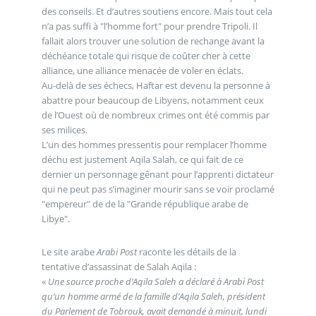
des conseils. Et d’autres soutiens encore. Mais tout cela
n’a pas suffi à "l’homme fort" pour prendre Tripoli. Il
fallait alors trouver une solution de rechange avant la
déchéance totale qui risque de coûter cher à cette
alliance, une alliance menacée de voler en éclats.
Au-delà de ses échecs, Haftar est devenu la personne à
abattre pour beaucoup de Libyens, notamment ceux
de l’Ouest où de nombreux crimes ont été commis par
ses milices.
L’un des hommes pressentis pour remplacer l’homme
déchu est justement Aqila Salah, ce qui fait de ce
dernier un personnage gênant pour l’apprenti dictateur
qui ne peut pas s’imaginer mourir sans se voir proclamé
"empereur" de de la "Grande république arabe de
Libye".
Le site arabe
Arabi Post
raconte les détails de la
tentative d’assassinat de Salah Aqila :
«
Une source proche d’Aqila Saleh a déclaré à Arabi Post
qu’un homme armé de la famille d’Aqila Saleh, président
du Parlement de Tobrouk, avait demandé à minuit, lundi