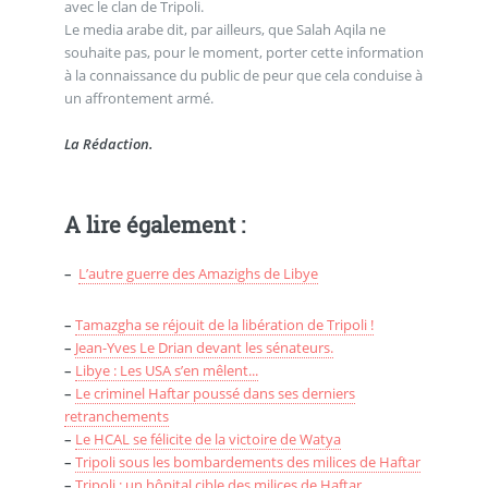
avec le clan de Tripoli.
Le media arabe dit, par ailleurs, que Salah Aqila ne
souhaite pas, pour le moment, porter cette information
à la connaissance du public de peur que cela conduise à
un affrontement armé.
La Rédaction.
A lire également :
–
L’autre guerre des Amazighs de Libye
–
Tamazgha se réjouit de la libération de Tripoli !
–
Jean-Yves Le Drian devant les sénateurs.
–
Libye : Les USA s’en mêlent...
–
Le criminel Haftar poussé dans ses derniers
retranchements
–
Le HCAL se félicite de la victoire de Watya
–
Tripoli sous les bombardements des milices de Haftar
–
Tripoli : un hôpital cible des milices de Haftar