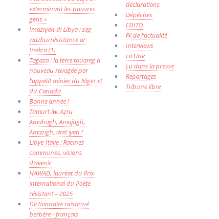
déclarations
exterminant les pauvres
Dépêches
gens »
EDITO
Imaziɣen di Libya : seg
Fil de l’actualité
wazbu/résistance ar
Interviews
tnekra (1)
La Une
Tagaza : la terre touareg à
Lu dans la presse
nouveau ravagée par
Reportages
l’appétit minier du Niger et
Tribune libre
du Canada
Bonne année !
Tamurt-iw, Aẓru
Amahagh, Amajagh,
Amazigh, aret iyen !
Libye-Italie : Racines
communes, visions
d’avenir
HAWAD, lauréat du Prix
international du Poète
résistant – 2025
Dictionnaire raisonné
berbère - français