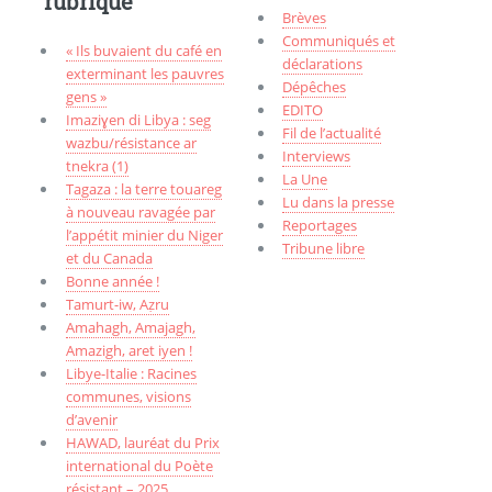
rubrique
Brèves
Communiqués et
« Ils buvaient du café en
déclarations
exterminant les pauvres
Dépêches
gens »
EDITO
Imaziɣen di Libya : seg
Fil de l’actualité
wazbu/résistance ar
Interviews
tnekra (1)
La Une
Tagaza : la terre touareg
Lu dans la presse
à nouveau ravagée par
Reportages
l’appétit minier du Niger
Tribune libre
et du Canada
Bonne année !
Tamurt-iw, Aẓru
Amahagh, Amajagh,
Amazigh, aret iyen !
Libye-Italie : Racines
communes, visions
d’avenir
HAWAD, lauréat du Prix
international du Poète
résistant – 2025