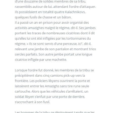
d’une douzaine de solides membres de sa tribu,
rassemblés autour de lui, attendant l’ordre d’attaquer.
Ils possédaient en totalité quatre Kalachnikovs,
quelques fusils de chasse et un bâton.
Il a passé un an en prison pour avoir organisé des
activités amazighes malgré le régime, dit-il. Ses jambes
portent les traces de nombreuses cicatrices dont il dit
qu’elles lui ont été infligées par les tortionnaires du
régime. « Ils se sont servis d’une perceuse, ici”, dit-il,
relevant une jambe de son pantalon et montrant trios
cercles parfaits. Son autre jambe portait une longue
cicatrice infligée par une machette.
Lorsque l’ordre fut donné, les membres de la tribu se
précipitèrent dans cinq camions pick-up vers la
frontière. Les policiers libyens ouvrirent la porte et
laissèrent entrer les Amazighs sans tire rune seule
cartouche. Alors que les véhicules s’arrêtaient, un
soldat libyen s’enfuit par une porte de derrière,
s’accrochant à son fusil.
Les hommes de la tribu se déployèrent tandis que les