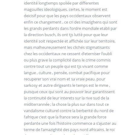
identité longtemps spoliée par differentes
magouilles ideologiques. certes, le moment est
deicisif pour que les pays occidentaux observent
enfin ce changement , ce cri des imazighens qui sont
les grands perdants dans l’ordre mondiale etabli par
la direction busch, ils ont tjs lutté pour que leur
identité soit respectée et affichée sur leur territoire,
mais malheureusement les clichés stigmatisants
chez les occidentaux ne cessent d’eterniser l’oubli
ou plus grave la complicité dans le crime commis
contre tout un peuple qui est tjs vivant comme
langue , culture , pensée, combat pacifique pour
recuperer son vrai nom et sa vraie peau. pour
sarkosy et autre dirigeants le temps est le mme ,
puisque ceux qui sont au pouvoir leur garantissent
la continuité de leur interets sur la rive sud de la
miditerrannée ; la chose la plus sur dans tout ce
vandalisme culturel contre la berberité du nord de
l’afrique c’est que la france sera la grande force
perdante une fois l’histoire commence a s’ajuster au
terme de l’amazighité des pays nord africains. le roi