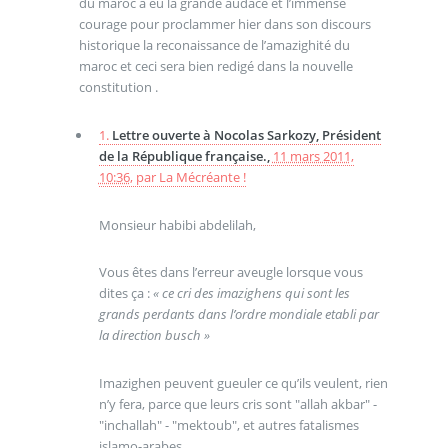
du maroc a eu la grande audace et l’immense
courage pour proclammer hier dans son discours
historique la reconaissance de l’amazighité du
maroc et ceci sera bien redigé dans la nouvelle
constitution .
1.
Lettre ouverte à Nocolas Sarkozy, Président
de la République française.,
11 mars 2011,
10:36
,
par
La Mécréante !
Monsieur habibi abdelilah,
Vous êtes dans l’erreur aveugle lorsque vous
dites ça :
« ce cri des imazighens qui sont les
grands perdants dans l’ordre mondiale etabli par
la direction busch »
Imazighen peuvent gueuler ce qu’ils veulent, rien
n’y fera, parce que leurs cris sont "allah akbar" -
"inchallah" - "mektoub", et autres fatalismes
islamo-arabes.