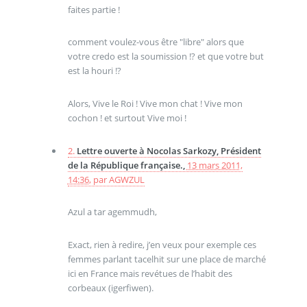
faites partie !
comment voulez-vous être "libre" alors que
votre credo est la soumission !? et que votre but
est la houri !?
Alors, Vive le Roi ! Vive mon chat ! Vive mon
cochon ! et surtout Vive moi !
2.
Lettre ouverte à Nocolas Sarkozy, Président
de la République française.,
13 mars 2011,
14:36
,
par
AGWZUL
Azul a tar agemmudh,
Exact, rien à redire, j’en veux pour exemple ces
femmes parlant tacelhit sur une place de marché
ici en France mais revétues de l’habit des
corbeaux (igerfiwen).