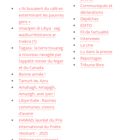
Communiqués et
« Ils buvaient du café en
déclarations
exterminant les pauvres
Dépêches
gens »
EDITO
Imaziɣen di Libya : seg
Fil de l’actualité
wazbu/résistance ar
Interviews
tnekra (1)
La Une
Tagaza : la terre touareg
Lu dans la presse
à nouveau ravagée par
Reportages
l’appétit minier du Niger
Tribune libre
et du Canada
Bonne année !
Tamurt-iw, Aẓru
Amahagh, Amajagh,
Amazigh, aret iyen !
Libye-Italie : Racines
communes, visions
d’avenir
HAWAD, lauréat du Prix
international du Poète
résistant – 2025
Dictionnaire raisonné