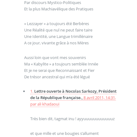
Par discours Mystico-Politiques
Et la plus Machiavélique des Pratiques
« Lezzayer » a toujours été Berbères
Une Réalité que nul ne peut faire taire
Une Identité, une Langue trimillénaire
A ce jour, vivante grâce à nos Mères
Aussi loin que vont mes souvenirs
Ma « Kabylite » a toujours semblée Innée
Et je ne serai que Reconnaissant et Fier
De trésor ancestral qui m’a été légué
1.
Lettre ouverte à Nocolas Sarkozy, Président
de la République française.,
8 avril 2011, 14:31
,
par
ali khadaoui
Très bien dit, tagmat inu ! ayyuuuuuuuuuuuuz
et que mille et une bougies s’allument