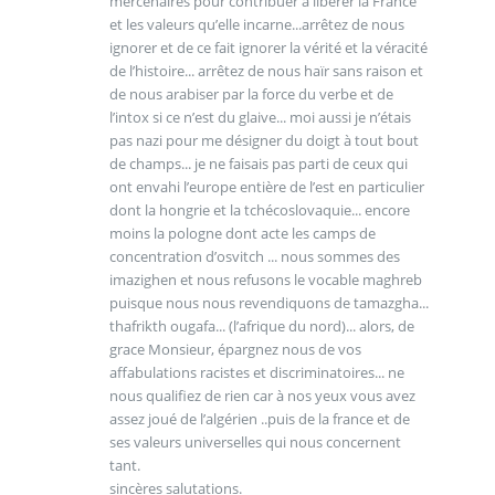
mercenaires pour contribuer à libérer la France
et les valeurs qu’elle incarne...arrêtez de nous
ignorer et de ce fait ignorer la vérité et la véracité
de l’histoire... arrêtez de nous haïr sans raison et
de nous arabiser par la force du verbe et de
l’intox si ce n’est du glaive... moi aussi je n’étais
pas nazi pour me désigner du doigt à tout bout
de champs... je ne faisais pas parti de ceux qui
ont envahi l’europe entière de l’est en particulier
dont la hongrie et la tchécoslovaquie... encore
moins la pologne dont acte les camps de
concentration d’osvitch ... nous sommes des
imazighen et nous refusons le vocable maghreb
puisque nous nous revendiquons de tamazgha...
thafrikth ougafa... (l’afrique du nord)... alors, de
grace Monsieur, épargnez nous de vos
affabulations racistes et discriminatoires... ne
nous qualifiez de rien car à nos yeux vous avez
assez joué de l’algérien ..puis de la france et de
ses valeurs universelles qui nous concernent
tant.
sincères salutations.