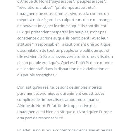
d’Afrique du Nord ("pays arabes", "peuples arabes",
"révolutions arabes", "printemps arabe", etc.).
Imazighen que nous sommes, vivons cela comme un
mépris à notre égard. Les colporteurs de ce mensonge
ne peuvent imaginer le crime auquel ils contribuent.
Eux qui prétendent respecter les peuples, n’ont pas
conscience du crime auquel ils participent ! Avec leur
attitude "irresponsable", ils cautionnent une politique
d’assimilation de tout un peuple, une politique qui, si
elle est vient à être achevée, verra toute une civilisation
et son peuple éradiqués. Quel est l’intérêt de ce monde
dit "occidental" dans la disparition de la civilisation et
du peuple amazighes ?
L’on sait qu’en réalité, ce sont de simples intérêts
purement économiques qui animent ces attitudes
complices de l’impérialisme arabo-musulman en
Afrique du Nord. Et l’attitude trop passive des
Imazighen aussi bien en Afrique du Nord qu’en Europe
a sa part de responsabilité.
En effet, si nous nous contentons d’encaisser et ne pas