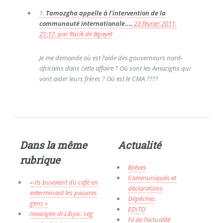
1.
Tamazgha appelle à l’intervention de la
communauté internationale...,
23 février 2011,
21:17
,
par
Razik de Bgayet
Je me demande où est l’aide des gouverneurs nord-
africains dans cette affaire ? Où sont les Amazighs qui
vont aider leurs frères ? Où est le CMA ????
Dans la même
Actualité
rubrique
Brèves
Communiqués et
« Ils buvaient du café en
déclarations
exterminant les pauvres
Dépêches
gens »
EDITO
Imaziɣen di Libya : seg
Fil de l’actualité