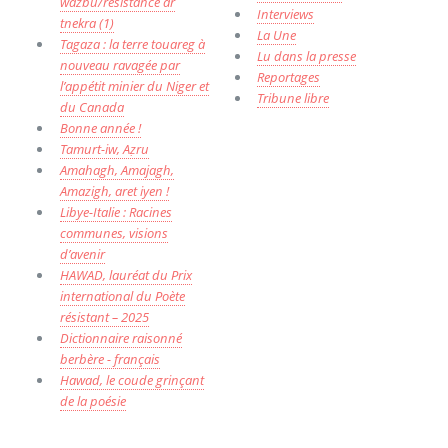
wazbu/résistance ar
Interviews
tnekra (1)
La Une
Tagaza : la terre touareg à
Lu dans la presse
nouveau ravagée par
Reportages
l’appétit minier du Niger et
Tribune libre
du Canada
Bonne année !
Tamurt-iw, Aẓru
Amahagh, Amajagh,
Amazigh, aret iyen !
Libye-Italie : Racines
communes, visions
d’avenir
HAWAD, lauréat du Prix
international du Poète
résistant – 2025
Dictionnaire raisonné
berbère - français
Hawad, le coude grinçant
de la poésie