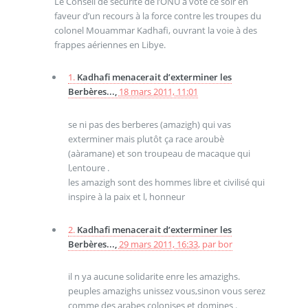
Le Conseil de sécurité de l’ONU a voté ce soir en
faveur d’un recours à la force contre les troupes du
colonel Mouammar Kadhafi, ouvrant la voie à des
frappes aériennes en Libye.
1.
Kadhafi menacerait d’exterminer les
Berbères...,
18 mars 2011, 11:01
se ni pas des berberes (amazigh) qui vas
exterminer mais plutôt ça race aroubè
(aàramane) et son troupeau de macaque qui
l,entoure .
les amazigh sont des hommes libre et civilisé qui
inspire à la paix et l, honneur
2.
Kadhafi menacerait d’exterminer les
Berbères...,
29 mars 2011, 16:33
,
par
bor
il n ya aucune solidarite enre les amazighs.
peuples amazighs unissez vous,sinon vous serez
comme des arabes colonises et domines .