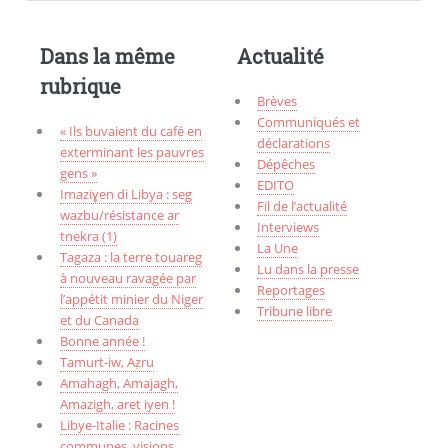
Dans la même
Actualité
rubrique
Brèves
Communiqués et
« Ils buvaient du café en
déclarations
exterminant les pauvres
Dépêches
gens »
EDITO
Imaziɣen di Libya : seg
Fil de l’actualité
wazbu/résistance ar
Interviews
tnekra (1)
La Une
Tagaza : la terre touareg
Lu dans la presse
à nouveau ravagée par
Reportages
l’appétit minier du Niger
Tribune libre
et du Canada
Bonne année !
Tamurt-iw, Aẓru
Amahagh, Amajagh,
Amazigh, aret iyen !
Libye-Italie : Racines
communes, visions